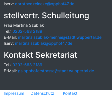
Iserv:
dorothee.reineke@opphof47.de
stellvertr. Schulleitung
Frau Martina Szubiak
Tel.:
0202-563 2189
E-Mail:
martina.szubiak-menne@stadt.wuppertal.de
Iserv:
martina.szubiak@opphof47.de
Kontakt Sekretariat
Tel.:
0202-563 2189
E-Mail:
gs.opphoferstrasse@stadt.wuppertal.de
Impressum
|
Datenschutz
|
Kontakt