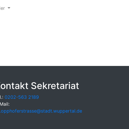
der
ontakt Sekretariat
l.:
0202-563 2189
Mail:
.opphoferstrasse@stadt.wuppertal.de