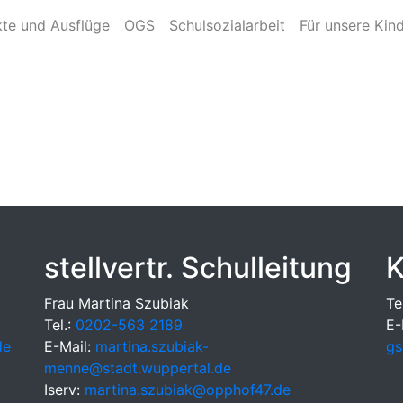
kte und Ausflüge
OGS
Schulsozialarbeit
Für unsere Kin
stellvertr. Schulleitung
K
Frau Martina Szubiak
Te
Tel.:
0202-563 2189
E-
de
E-Mail:
martina.szubiak-
gs
menne@stadt.wuppertal.de
Iserv:
martina.szubiak@opphof47.de