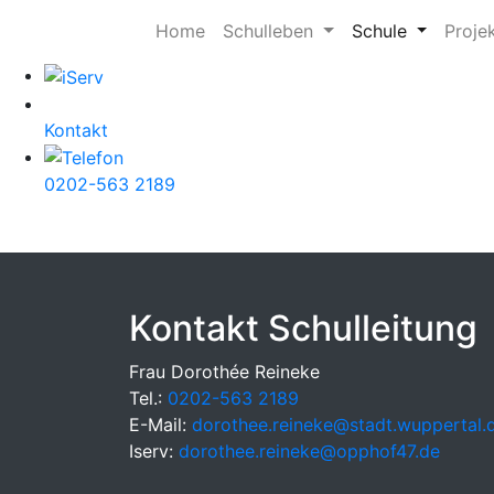
Home
Schulleben
Schule
Proje
Kontakt
0202-563 2189
Kontakt Schulleitung
Frau Dorothée Reineke
Tel.:
0202-563 2189
E-Mail:
dorothee.reineke@stadt.wuppertal.
Iserv:
dorothee.reineke@opphof47.de